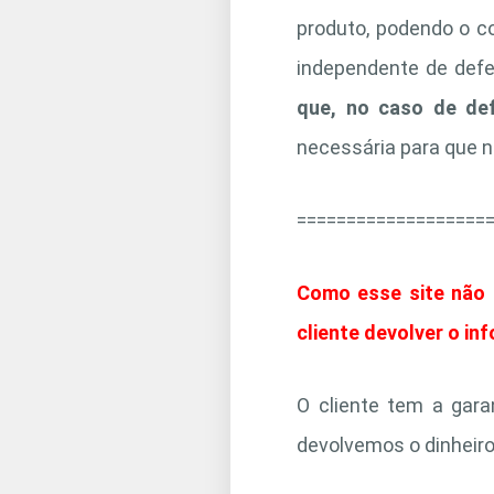
produto, podendo o co
independente de defei
que, no caso de def
necessária para que n
===================
Como esse site não s
cliente devolver o in
O cliente tem a gara
devolvemos o dinheiro 