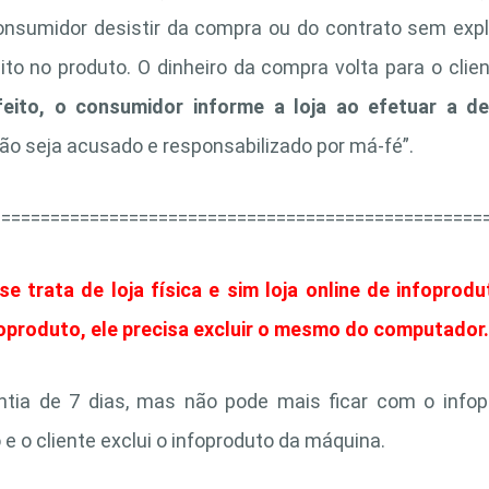
nsumidor desistir da compra ou do contrato sem expli
to no produto. O dinheiro da compra volta para o clie
eito, o consumidor informe a loja ao efetuar a d
ão seja acusado e responsabilizado por má-fé”.
==================================================
e trata de loja física e sim loja online de infopro
foproduto, ele precisa excluir o mesmo do computador.
ntia de 7 dias, mas não pode mais ficar com o infopr
e o cliente exclui o infoproduto da máquina.