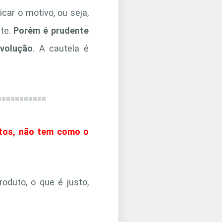
car o motivo, ou seja,
nte.
Porém é prudente
evolução
. A cautela é
===========
dutos, não tem como o
oduto, o que é justo,