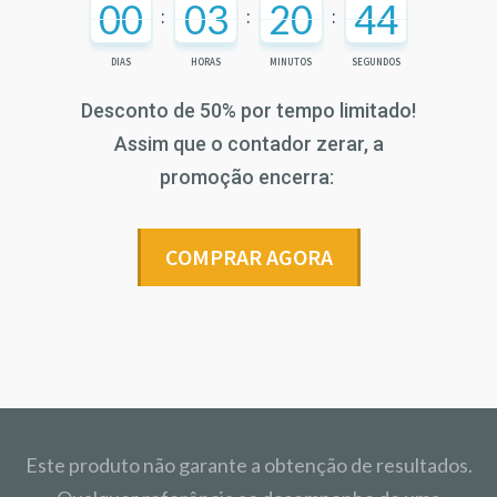
00
03
20
44
:
:
:
DIAS
HORAS
MINUTOS
SEGUNDOS
Desconto de 50% por tempo limitado!
Assim que o contador zerar, a
promoção encerra:
COMPRAR AGORA
Este produto não garante a obtenção de resultados.